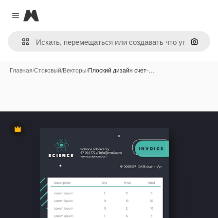
Magnific
Close menu
Поиск 
Главная
/
Стоковый
/
Векторы
/
Плоский дизайн счет-…
Премиум