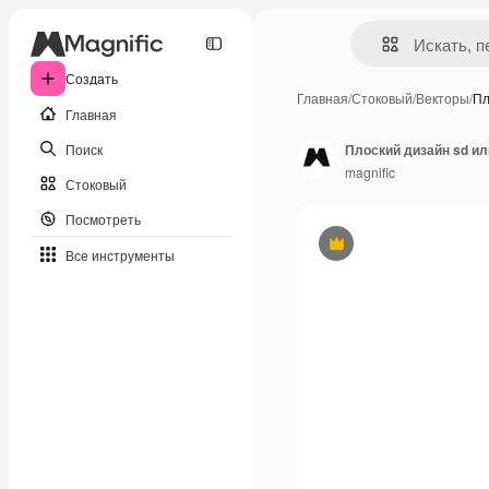
Создать
Главная
/
Стоковый
/
Векторы
/
Пл
Главная
Поиск
Плоский дизайн sd ил
magnific
Стоковый
Посмотреть
Премиум
Все инструменты