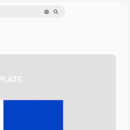
Поиск по изображению
Поиск