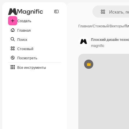
Создать
Главная
/
Стоковый
/
Векторы
/
Пл
Главная
Поиск
Плоский дизайн техно
magnific
Стоковый
Посмотреть
Премиум
Все инструменты