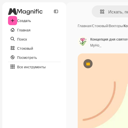
Создать
Главная
/
Стоковый
/
Векторы
/
Ко
Главная
Поиск
Концепция дня святог
MyHo_
Стоковый
Посмотреть
Премиум
Все инструменты