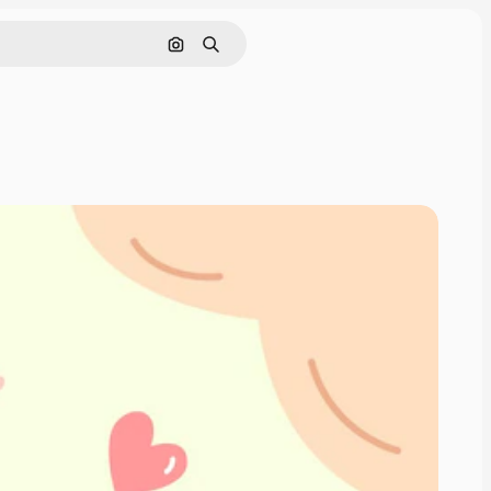
Поиск по изображению
Поиск