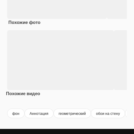
Похожие фото
Похожие видео
Premium
Premium
Сгенерировано с помощью ИИ
Premium
Premium
фон
Аннотация
геометрический
обои на стену
кр