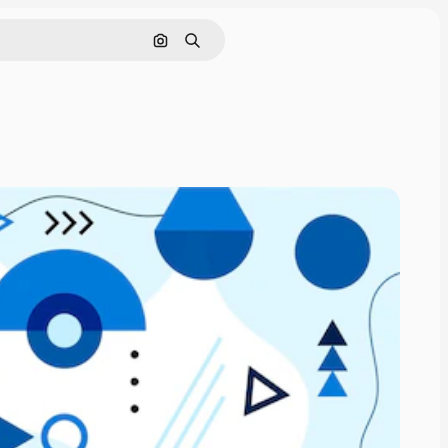
Поиск по изображению
Поиск