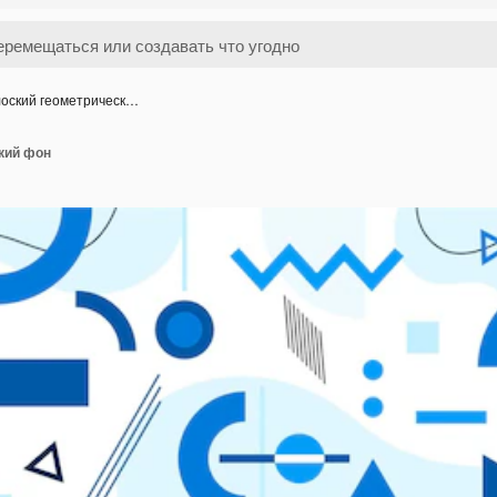
оский геометрическ…
кий фон