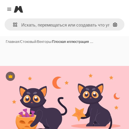
Magnific
Close menu
Поиск 
Главная
/
Стоковый
/
Векторы
/
Плоская иллюстрация …
Премиум