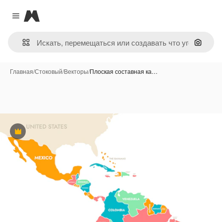
Magnific
Close menu
Поиск 
Главная
/
Стоковый
/
Векторы
/
Плоская составная ка…
Премиум