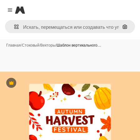
Magnific
Close menu
Поиск 
Главная
/
Стоковый
/
Векторы
/
Шаблон вертикального…
Премиум