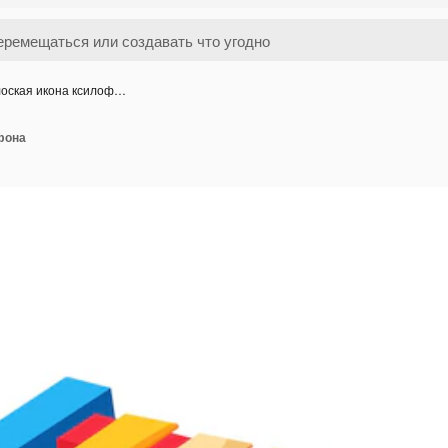
оская икона ксилоф…
фона