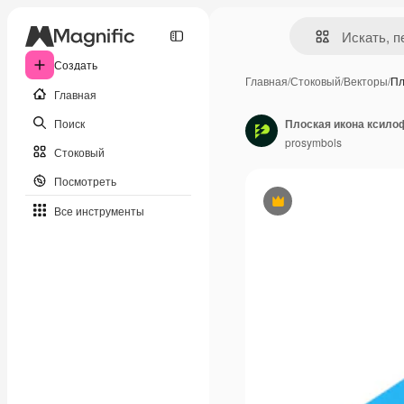
Создать
Главная
/
Стоковый
/
Векторы
/
Пл
Главная
Поиск
Плоская икона ксило
prosymbols
Стоковый
Посмотреть
Премиум
Все инструменты