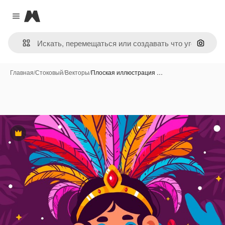
Magnific
Close menu
Поиск 
Главная
/
Стоковый
/
Векторы
/
Плоская иллюстрация …
Премиум