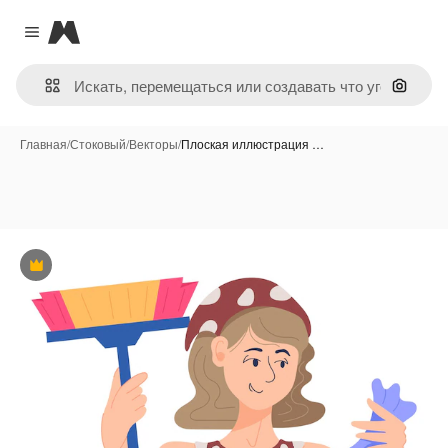
Magnific
Close menu
Поиск 
Главная
/
Стоковый
/
Векторы
/
Плоская иллюстрация …
Премиум