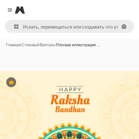
Magnific
Close menu
Поиск 
Главная
/
Стоковый
/
Векторы
/
Плоская иллюстрация …
Премиум