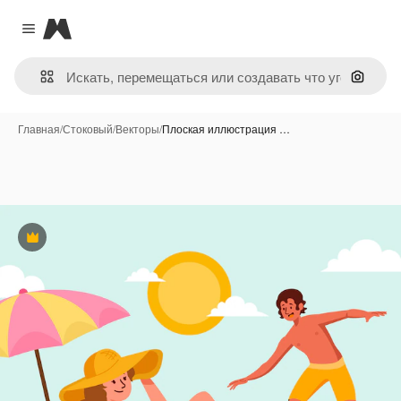
Magnific
Close menu
Поиск 
Главная
/
Стоковый
/
Векторы
/
Плоская иллюстрация …
Премиум