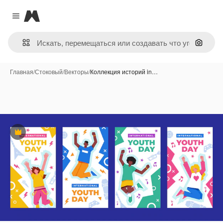
Magnific
Close menu
Поиск 
Главная
/
Стоковый
/
Векторы
/
Коллекция историй in…
Премиум