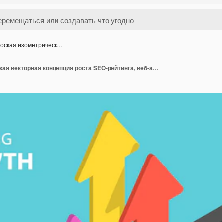
оская изометрическ…
Плоская изометрическая векторная концепция роста SEO-рейтинга, веб-аналитики, маркетинга оптимизации веб-сайтов.