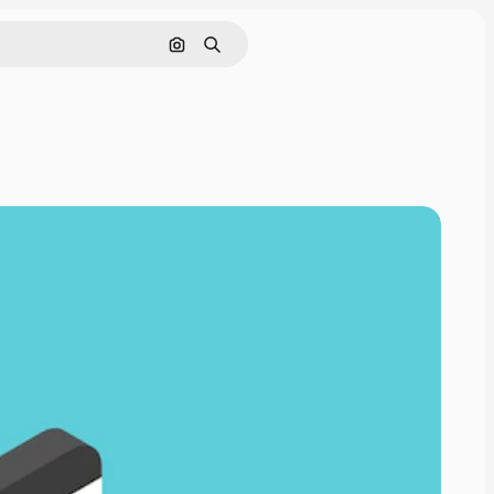
Поиск по изображению
Поиск