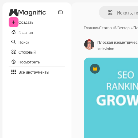
Создать
Главная
/
Стоковый
/
Векторы
/
Пл
Главная
Поиск
tarikvision
Стоковый
Посмотреть
Премиум
Все инструменты