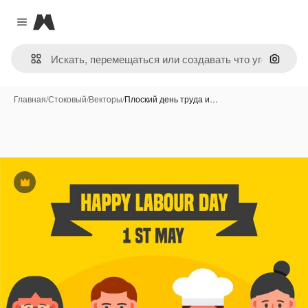
Magnific
Close menu
Поиск 
Главная
/
Стоковый
/
Векторы
/
Плоский день труда и…
Премиум