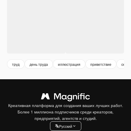
труд
день труда
иллюстрация
приветствие
celeb
Креативная платформа для создания ваших лучших работ.
Более 1 миллиона подписчиков среди креаторов,
предприятий, агентств и студий.
Pусский