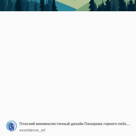
Плоский минималистичный дизайн Панорама горного пейзажа Легко менять цвета
exxxistence_art