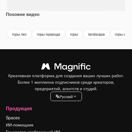
Похожие видео
Premium
Premium
Premium
Premium
горы лес
горы природа
горы
landscape
горы фон
Креативная платформа для создания ваших лучших работ.
Более 1 миллиона подписчиков среди креаторов,
предприятий, агентств и студий.
Pусский
Продукция
Spaces
ИИ-помощник
Генератор изображений ИИ