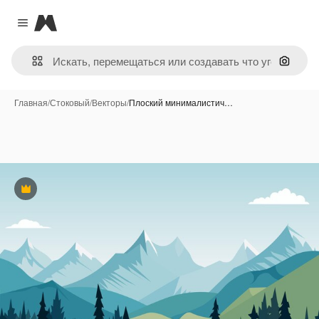
Magnific
Close menu
Поиск 
Главная
/
Стоковый
/
Векторы
/
Плоский минималистич…
Премиум