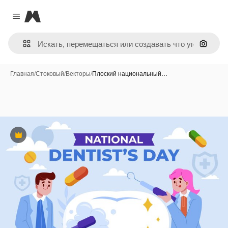
Magnific
Close menu
Поиск 
Главная
/
Стоковый
/
Векторы
/
Плоский национальный…
Премиум