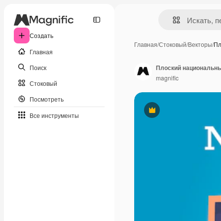
Создать
Главная
/
Стоковый
/
Векторы
/
Пл
Главная
Поиск
Плоский национальны
magnific
Стоковый
Посмотреть
Премиум
Все инструменты