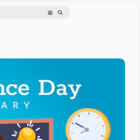
Поиск по изображению
Поиск