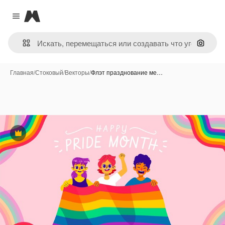
Magnific
Close menu
Поиск 
Главная
/
Стоковый
/
Векторы
/
Флэт празднование ме…
Премиум