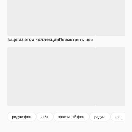
Еще из этой коллекции
Посмотреть все
радуга фон
лгбт
красочный фон
радуга
фон