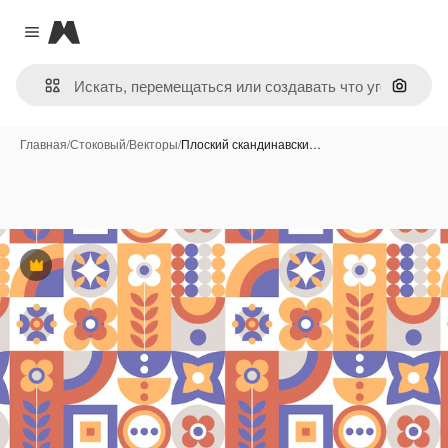
Magnific
Close menu
Поиск 
Главная
/
Стоковый
/
Векторы
/
Плоский скандинавски…
Премиум