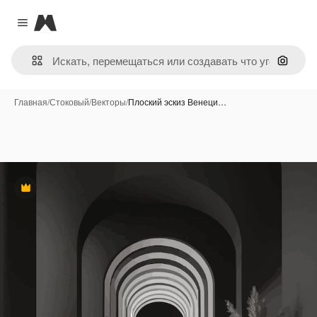
Magnific
Close menu
Поиск 
Главная
/
Стоковый
/
Векторы
/
Плоский эскиз Венеци…
Премиум