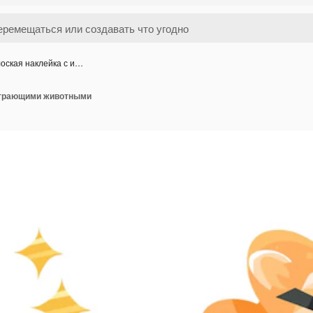
оская наклейка с и…
играющими животными