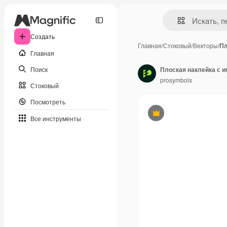
Создать
Главная
/
Стоковый
/
Векторы
/
Пл
Главная
Поиск
Плоская наклейка с 
prosymbols
Стоковый
Посмотреть
Премиум
Все инструменты