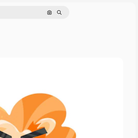
Поиск по изображению
Поиск