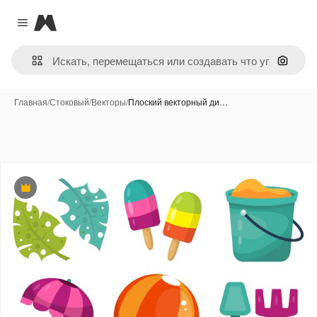
Magnific
Close menu
Поиск 
Главная
/
Стоковый
/
Векторы
/
Плоский векторный ди…
Премиум