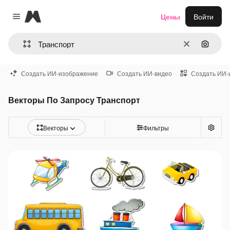
Magnific
Цены
Войти
Close menu
Очистить
Поиск 
Создать ИИ-изображение
Создать ИИ-видео
Создать ИИ-
Векторы По Запросу Транспорт
Векторы
Фильтры