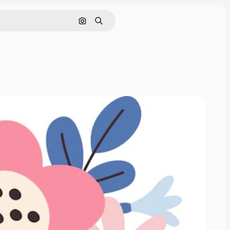
Поиск по изображению
Поиск