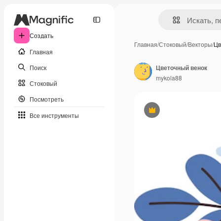
Создать
Главная
/
Стоковый
/
Векторы
/
Цв
Главная
Поиск
Цветочный венок
mykola88
Стоковый
Посмотреть
Премиум
Все инструменты