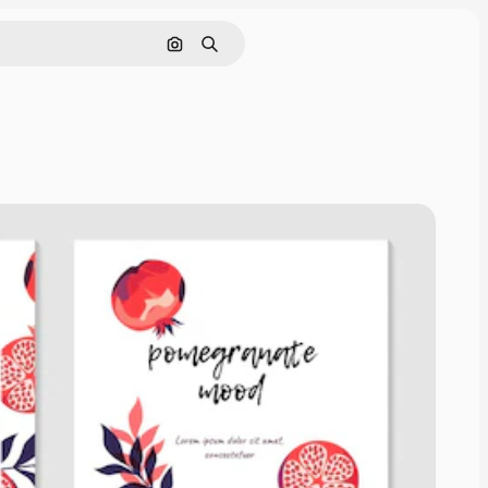
Поиск по изображению
Поиск