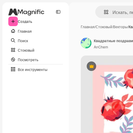
Создать
Главная
/
Стоковый
/
Векторы
/
Кв
Главная
Поиск
Квадратные поздрави
AnChem
Стоковый
Посмотреть
Премиум
Все инструменты