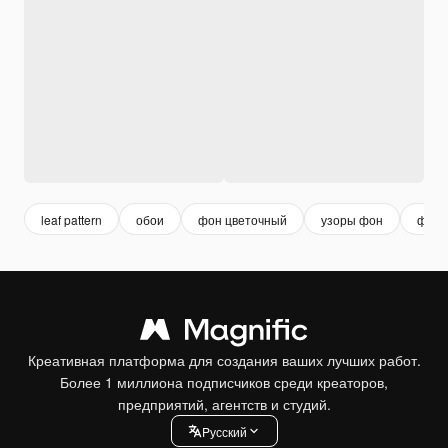
leaf pattern
обои
фон цветочный
узоры фон
фон 
Креативная платформа для создания ваших лучших работ.
Более 1 миллиона подписчиков среди креаторов,
предприятий, агентств и студий.
Pусский