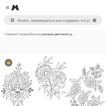
Magnific
Close menu
Поиск 
Главная
/
Стоковый
/
Векторы
/
рисунок цветочного д…
Премиум