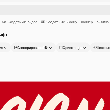
Создать ИИ-видео
Создать ИИ-иконку
баннер
визитка
рифт
ия
Сгенерировано ИИ
Ориентация
Цветны
Продукция
Начать