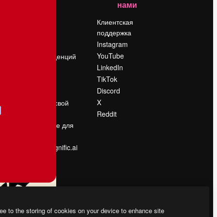
нами
Цены
о
О нас
Клиентская
поддержка
Reviews
Instagram
Вакансии
YouTube
Поиск тенденций
LinkedIn
Блог
TikTok
События
Discord
Slidesgo
ости
X
Продайте свой
контент
Reddit
в
Помещение для
прессы
Ищете magnific.ai
ee to the storing of cookies on your device to enhance site