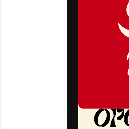
Креативная пл
ваших лучших 
подписчиков с
предприятий, а
Pусский