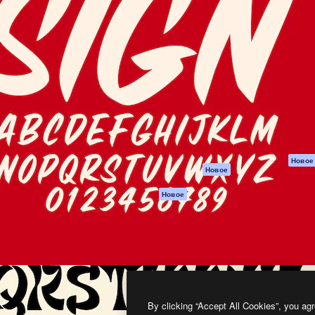
атформа для создания
Spaces
Academy
работ. Более 1 миллиона
ИИ-помощник
Документация п
реди креаторов,
Пакету ИИ
Генератор
гентств и студий.
изображений ИИ
Служба
поддержки
Генератор видео
ИИ
Условия и
положения
Генератор голоса
на основе ИИ
Политика
конфиденциальн
Стоковый контент
Оригиналы
MCP для
Новое
Новое
Claude/ChatGPT
Политика файло
cookie
Агенты
Новое
Центр доверия
API
Партнеры
Мобильное
приложение
Предприятие
Все инструменты
Magnific
By clicking “Accept All Cookies”, you agr