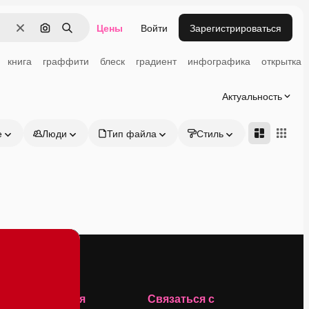
Цены
Войти
Зарегистрироваться
Очистить
Поиск по изображению
Поиск
книга
граффити
блеск
градиент
инфографика
открытка
Актуальность
е
Люди
Тип файла
Стиль
Адвансд
Компания
Связаться с