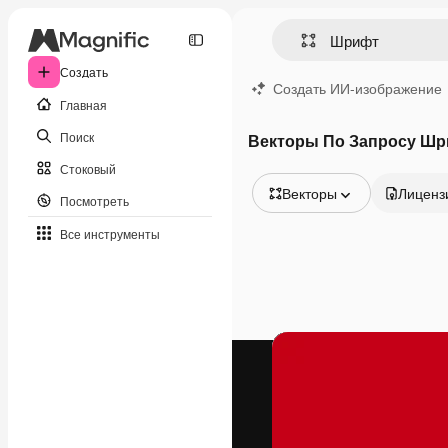
Создать
Создать ИИ-изображение
Главная
Поиск
Векторы По Запросу Ш
Стоковый
Векторы
Лиценз
Посмотреть
Все изображения
Все инструменты
Векторы
Иллюстрации
Фотографии
PSD
Шаблоны
Мокапы
Видео
Видеоролик
Моушн-дизайн
Видеошаблоны
Иконки
3D-модели
Шрифты