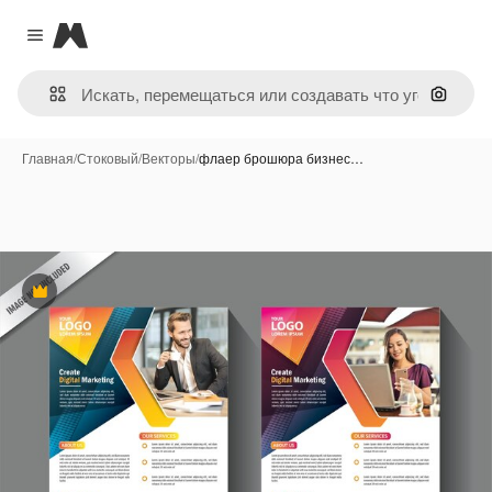
Magnific
Close menu
Поиск 
Главная
/
Стоковый
/
Векторы
/
флаер брошюра бизнес…
Премиум