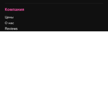
Компания
Цены
О нас
Reviews
Вакансии
Поиск тенденций
Блог
События
Slidesgo
Продайте свой контент
Помещение для прессы
Ищете magnific.ai
Связаться с нами
Клиентская поддержка
Instagram
YouTube