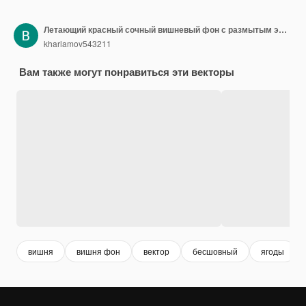
Летающий красный сочный вишневый фон с размытым эффектом размытия. Ягоды разного размера на прозрачном фоне. Может использоваться для обоев, баннеров, плакатов, оберточной бумаги, вектора
kharlamov543211
Вам также могут понравиться эти векторы
вишня
вишня фон
вектор
бесшовный
ягоды