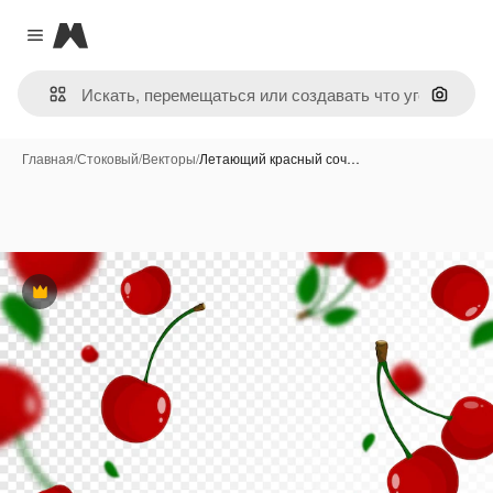
Magnific
Close menu
Поиск 
Главная
/
Стоковый
/
Векторы
/
Летающий красный соч…
Премиум