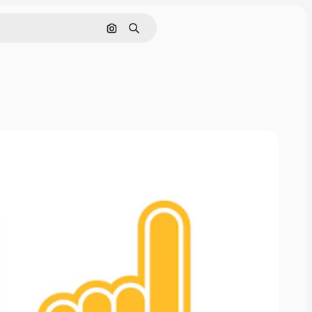
Поиск по изображению
Поиск