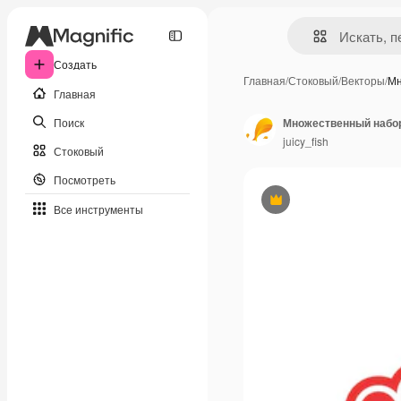
Создать
Главная
/
Стоковый
/
Векторы
/
Мн
Главная
Поиск
Множественный набор
juicy_fish
Стоковый
Посмотреть
Премиум
Все инструменты