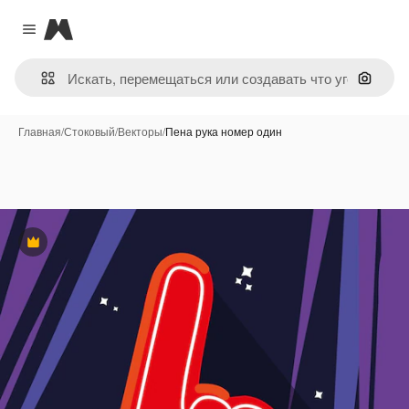
Magnific
Close menu
Поиск 
Главная
/
Стоковый
/
Векторы
/
Пена рука номер один
Премиум