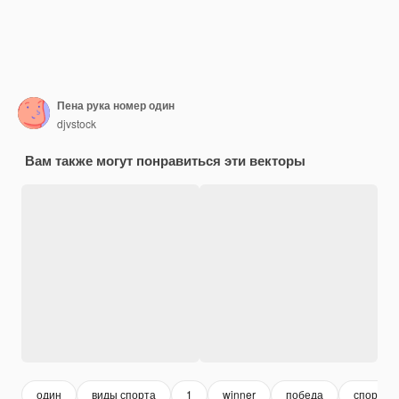
Пена рука номер один
djvstock
Вам также могут понравиться эти векторы
один
виды спорта
1
winner
победа
спорт ф