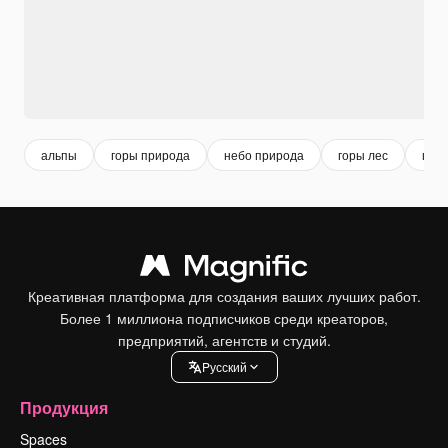
альпы
горы природа
небо природа
горы лес
при
Креативная платформа для создания ваших лучших работ.
Более 1 миллиона подписчиков среди креаторов,
предприятий, агентств и студий.
Pусский
Продукция
Spaces