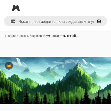
Magnific
Close menu
Поиск 
Главная
/
Стоковый
/
Векторы
/
Туманные горы с хвой…
Премиум