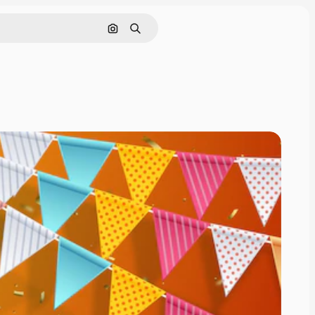
Поиск по изображению
Поиск