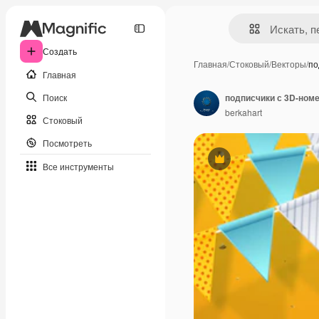
Создать
Главная
/
Стоковый
/
Векторы
/
по
Главная
Поиск
подписчики с 3D-ном
berkahart
Стоковый
Посмотреть
Премиум
Все инструменты