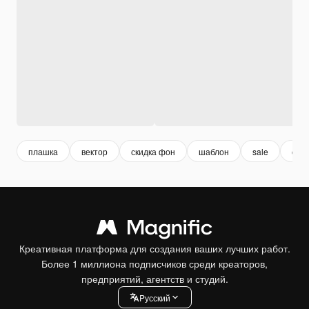
плашка
вектор
скидка фон
шаблон
sale
объ
Креативная платформа для создания ваших лучших работ.
Более 1 миллиона подписчиков среди креаторов,
предприятий, агентств и студий.
Pусский