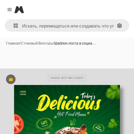
Magnific
Close menu
Поиск 
Главная
/
Стоковый
/
Векторы
/
Шаблон поста в социа…
Премиум