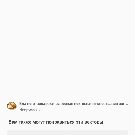
Еда вегетарианская здоровая векторная иллюстрация органический овощной зеленый набор огурец морковь v
zleepydoodle
Вам также могут понравиться эти векторы