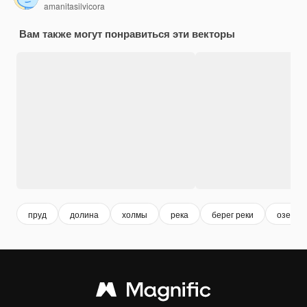
amanitasilvicora
Вам также могут понравиться эти векторы
пруд
долина
холмы
река
берег реки
озеро