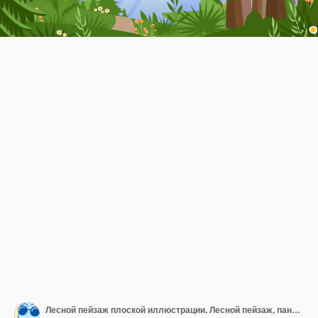
Лесной пейзаж плоской иллюстрации. Лесной пейзаж, панорама живой природы, озеро и горы, холмистая местность сцены. Природа, лето, сельский пейзаж, зеленая долина панорамный вид.