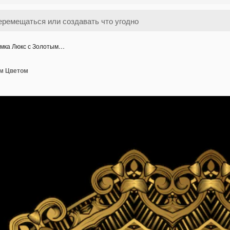
мка Люкс с Золотым…
м Цветом