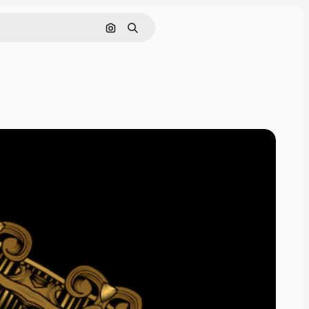
Поиск по изображению
Поиск