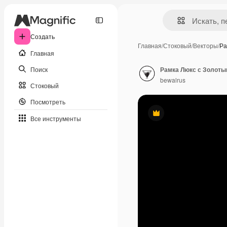
Создать
Главная
/
Стоковый
/
Векторы
/
Ра
Главная
Поиск
Рамка Люкс с Золоты
bewalrus
Стоковый
Посмотреть
Премиум
Все инструменты