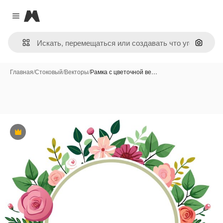
Magnific
Close menu
Поиск 
Главная
/
Стоковый
/
Векторы
/
Рамка с цветочной ве…
Премиум