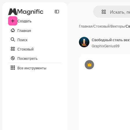
Создать
Главная
/
Стоковый
/
Векторы
/
Св
Главная
Поиск
Свободный стиль век
GraphixGenius99
Стоковый
Посмотреть
Премиум
Все инструменты