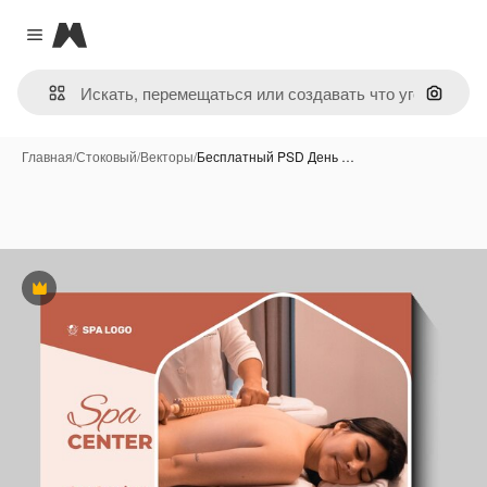
Magnific
Close menu
Поиск 
Главная
/
Стоковый
/
Векторы
/
Бесплатный PSD День …
Премиум