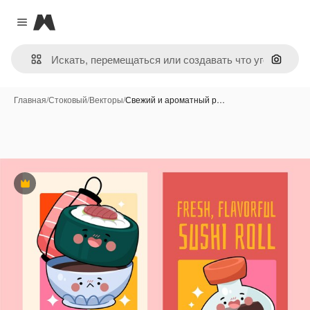
Magnific
Close menu
Поиск 
Главная
/
Стоковый
/
Векторы
/
Свежий и ароматный р…
Премиум