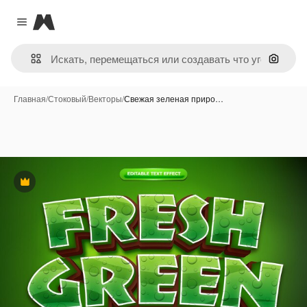
Magnific
Close menu
Поиск 
Главная
/
Стоковый
/
Векторы
/
Свежая зеленая приро…
Премиум