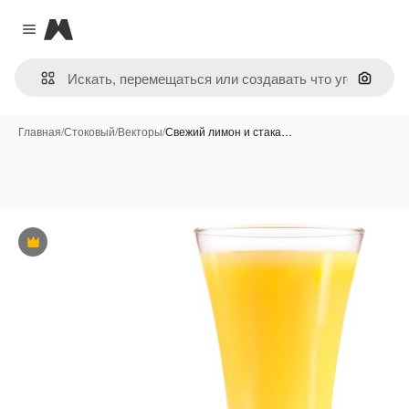
Magnific
Close menu
Поиск 
Главная
/
Стоковый
/
Векторы
/
Свежий лимон и стака…
Премиум