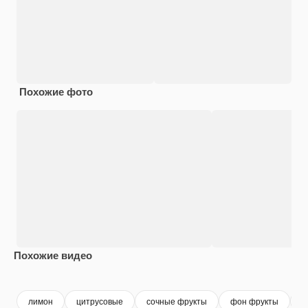
Похожие фото
Похожие видео
Premium
Premium
Premium
Premium
лимон
цитрусовые
сочные фрукты
фон фрукты
т