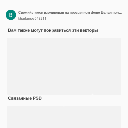
Свежий лимон изолирован на прозрачном фоне Целая половинка лимона и ломтик лимона Реалистичная трехмерная векторная иллюстрация Полностью редактируемая сетка ручной работы
kharlamov543211
Вам также могут понравиться эти векторы
Связанные PSD