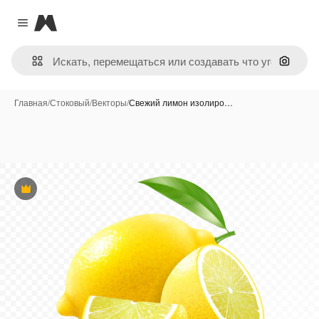
Magnific
Close menu
Поиск 
Главная
/
Стоковый
/
Векторы
/
Свежий лимон изолиро…
Премиум