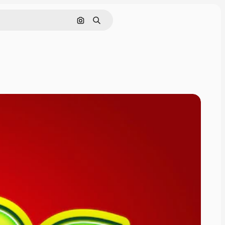
Поиск по изображению
Поиск