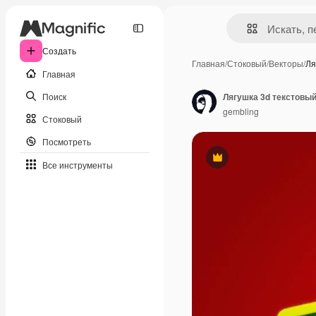
Создать
Главная
/
Стоковый
/
Векторы
/
Ля
Главная
Поиск
Лягушка 3d текстовы
gembling
Стоковый
Посмотреть
Премиум
Все инструменты