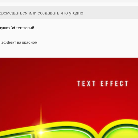
гушка 3d текстовый…
й эффект на красном